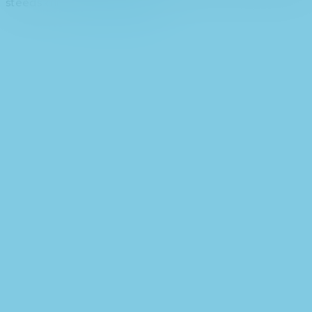
steeds kunt.
Meer informatie..