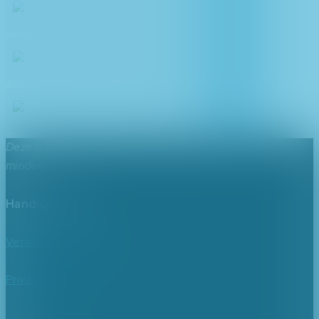
Lees Review
Naar Casino
Lees Review
Naar Casino
Lees Review
Naar Casino
Deze boodschap mag niet gedeeld worden met
minderjarigen.
Handige Links:
Verantwoord spelen
Privacy policy