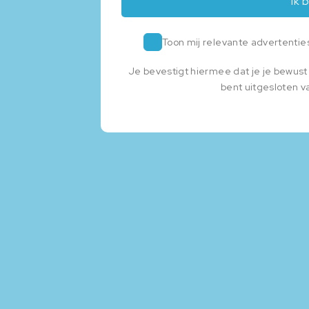
Ik 
Toon mij relevante advertenti
Je bevestigt hiermee dat je je bewust 
bent uitgesloten 