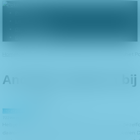
Pokeren
Leren pokeren
Online pokeren
Gratis Pokeren
Home
Nieuws
Uncategorized
Anoniem pokeren bij Unibet P
Anoniem pokeren bij
Uncategorized
Door
admin
18/11/2010
722
Weergaven
Heb je het altijd al vervelend gevonden dat steeds dezelf
daarom pokerspelers nu de kans om anoniem te pokeren. Dit